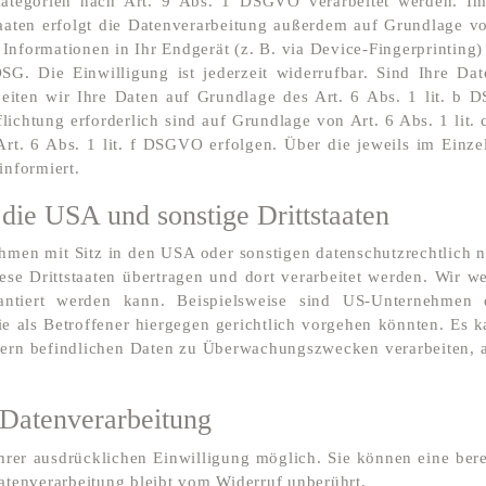
ategorien nach Art. 9 Abs. 1 DSGVO verarbeitet werden. Im F
aten erfolgt die Datenverarbeitung außerdem auf Grundlage vo
Informationen in Ihr Endgerät (z. B. via Device-Fingerprinting) 
G. Die Einwilligung ist jederzeit widerrufbar. Sind Ihre Dat
beiten wir Ihre Daten auf Grundlage des Art. 6 Abs. 1 lit. b 
pflichtung erforderlich sind auf Grundlage von Art. 6 Abs. 1 li
Art. 6 Abs. 1 lit. f DSGVO erfolgen. Über die jeweils im Einze
informiert.
die USA und sonstige Drittstaaten
en mit Sitz in den USA oder sonstigen datenschutzrechtlich nic
se Drittstaaten übertragen und dort verarbeitet werden. Wir we
antiert werden kann. Beispielsweise sind US-Unternehmen 
e als Betroffener hiergegen gerichtlich vorgehen könnten. Es 
vern befindlichen Daten zu Überwachungszwecken verarbeiten, a
 Datenverarbeitung
rer ausdrücklichen Einwilligung möglich. Sie können eine bereit
atenverarbeitung bleibt vom Widerruf unberührt.