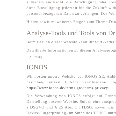
außerdem ein Recht, die Berichtigung oder Lösc
diese Einwilligung jederzeit für die Zukunft w
personenbezogenen Daten zu verlangen. Des Weite
Hierzu sowie zu weiteren Fragen zum Thema Date
Analyse-Tools und Tools von Drit
Beim Besuch dieser Website kann Ihr Surf-Verhal
Detaillierte Informationen zu diesen Analysepro
2. Hosting
IONOS
Wir hosten unsere Website bei IONOS SE. Anbi
besuchen, erfasst IONOS verschiedene Log
https://www.ionos.de/terms-gtc/terms-privacy
.
Die Verwendung von IONOS erfolgt auf Grundla
Darstellung unserer Website. Sofern eine entspre
a DSGVO und § 25 Abs. 1 TTDSG, soweit die Ei
Device-Fingerprinting) im Sinne des TTDSG umfass