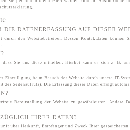
nen Sie persönlich identifiziert werden können. Ausführlich
schutzerklärung.
te
 DIE DATENERFASSUNG AUF DIESER WE
lgt durch den Websitebetreiber. Dessen Kontaktdaten können S
.
N?
dass Sie uns diese mitteilen. Hierbei kann es sich z. B. um
r Einwilligung beim Besuch der Website durch unsere IT-Syste
it des Seitenaufrufs). Die Erfassung dieser Daten erfolgt automat
EN?
rfreie Bereitstellung der Website zu gewährleisten. Andere 
ZÜGLICH IHRER DATEN?
skunft über Herkunft, Empfänger und Zweck Ihrer gespeicherte