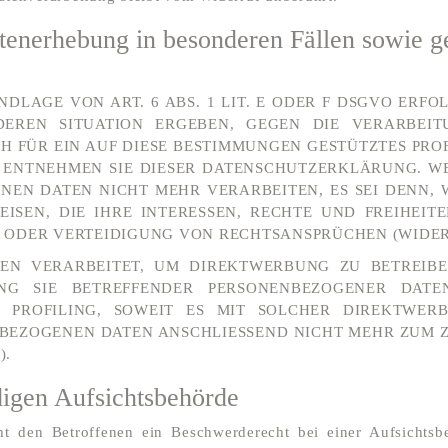
tenerhebung in besonderen Fällen sowie g
AGE VON ART. 6 ABS. 1 LIT. E ODER F DSGVO ERFOL
DEREN SITUATION ERGEBEN, GEGEN DIE VERARBEI
H FÜR EIN AUF DIESE BESTIMMUNGEN GESTÜTZTES PRO
 ENTNEHMEN SIE DIESER DATENSCHUTZERKLÄRUNG. W
NEN DATEN NICHT MEHR VERARBEITEN, ES SEI DENN
ISEN, DIE IHRE INTERESSEN, RECHTE UND FREIHEIT
DER VERTEIDIGUNG VON RECHTSANSPRÜCHEN (WIDERSP
N VERARBEITET, UM DIREKTWERBUNG ZU BETREIBEN
UNG SIE BETREFFENDER PERSONENBEZOGENER DAT
S PROFILING, SOWEIT ES MIT SOLCHER DIREKTWER
NBEZOGENEN DATEN ANSCHLIESSEND NICHT MEHR ZUM
).
digen Aufsichts­behörde
 den Betroffenen ein Beschwerderecht bei einer Aufsichtsbeh