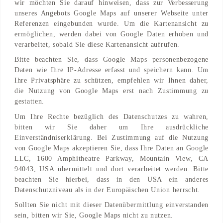
wir möchten Sie darauf hinweisen, dass zur Verbesserung
Februar 12, 2021
unseres Angebots Google Maps auf unserer Webseite unter
Referenzen eingebunden wurde. Um die Kartenansicht zu
ermöglichen, werden dabei von Google Daten erhoben und
verarbeitet, sobald Sie diese Kartenansicht aufrufen.
Radisson Blu
in
Hannover
Bitte beachten Sie, dass Google Maps personenbezogene
Daten wie Ihre IP-Adresse erfasst und speichern kann. Um
Ihre Privatsphäre zu schützen, empfehlen wir Ihnen daher,
die Nutzung von Google Maps erst nach Zustimmung zu
Kategorien:
Hotelausbau
gestatten.
Kategorien:
HotelausbauTrockenbau
Um Ihre Rechte bezüglich des Datenschutzes zu wahren,
Adresse Expo Plaza 530539
bitten wir Sie daher um Ihre ausdrückliche
Hannover, Niedersachsen,
Einverständniserklärung. Bei Zustimmung auf die Nutzung
DEKontakt
von Google Maps akzeptieren Sie, dass Ihre Daten an Google
LLC, 1600 Amphitheatre Parkway, Mountain View, CA
94043, USA übermittelt und dort verarbeitet werden. Bitte
beachten Sie hierbei, dass in den USA ein anderes
Adresse
Datenschutzniveau als in der Europäischen Union herrscht.
Expo Plaza 5
Sollten Sie nicht mit dieser Datenübermittlung einverstanden
30539 Hannover, Niedersachsen,
sein, bitten wir Sie, Google Maps nicht zu nutzen.