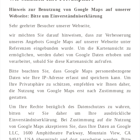
Hinweis zur Benutzung von Google Maps auf unserer
Webseite: Bitte um Einverständniserklärung
Adresse
Sehr geehrter Besucher unserer Webseite,
Lindemannstraße 88
wir möchten Sie darauf hinweisen, dass zur Verbesserung
44137 Dortmund, Nordrhein-Westfalen, DE
unseres Angebots Google Maps auf unserer Webseite unter
Referenzen eingebunden wurde. Um die Kartenansicht zu
Find on Map
ermöglichen, werden dabei von Google Daten erhoben und
verarbeitet, sobald Sie diese Kartenansicht aufrufen.
Bitte beachten Sie, dass Google Maps personenbezogene
Daten wie Ihre IP-Adresse erfasst und speichern kann. Um
Ihre Privatsphäre zu schützen, empfehlen wir Ihnen daher,
die Nutzung von Google Maps erst nach Zustimmung zu
gestatten.
Um Ihre Rechte bezüglich des Datenschutzes zu wahren,
bitten wir Sie daher um Ihre ausdrückliche
Einverständniserklärung. Bei Zustimmung auf die Nutzung
von Google Maps akzeptieren Sie, dass Ihre Daten an Google
LLC, 1600 Amphitheatre Parkway, Mountain View, CA
94043, USA übermittelt und dort verarbeitet werden. Bitte