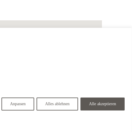
Anpassen
Alles ablehnen
Alle akzeptieren
Resort Vogtlandhaus <span class="wordpress-store-locator-store-in">in Bedburg</span>