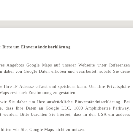
: Bitte um Einverständniserklärung
eres Angebots Google Maps auf unserer Webseite unter Referenzen
 dabei von Google Daten erhoben und verarbeitet, sobald Sie diese
e Ihre IP-Adresse erfasst und speichern kann. Um Ihre Privatsphäre
Maps erst nach Zustimmung zu gestatten.
wir Sie daher um Ihre ausdrückliche Einverständniserklärung. Bei
e, dass Ihre Daten an Google LLC, 1600 Amphitheatre Parkway,
 werden. Bitte beachten Sie hierbei, dass in den USA ein anderes
Hotel Kaiserhof <span class="wordpress-store-locator-store-in">in Bedburg</span>
 bitten wir Sie, Google Maps nicht zu nutzen.