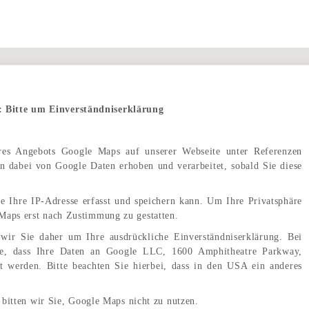
: Bitte um Einverständniserklärung
eres Angebots Google Maps auf unserer Webseite unter Referenzen
 dabei von Google Daten erhoben und verarbeitet, sobald Sie diese
e Ihre IP-Adresse erfasst und speichern kann. Um Ihre Privatsphäre
Maps erst nach Zustimmung zu gestatten.
wir Sie daher um Ihre ausdrückliche Einverständniserklärung. Bei
e, dass Ihre Daten an Google LLC, 1600 Amphitheatre Parkway,
 werden. Bitte beachten Sie hierbei, dass in den USA ein anderes
Hilton Hotel <span class="wordpress-store-locator-store-in">in Saalfelden</span>
 bitten wir Sie, Google Maps nicht zu nutzen.