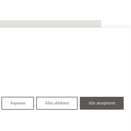
Anpassen
Alles ablehnen
Alle akzeptieren
Marriott Hotel <span class="wordpress-store-locator-store-in">in Saalfelden</span>