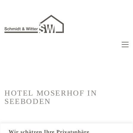
HOTEL MOSERHOF
IN
SEEBODEN
Kategorien:
Hotelausbau
Wir schätzen Ihre Privatsphäre
Abbruch, Trockenbau, Sanitär, Fliesen