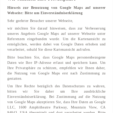
Hinweis zur Benutzung von Google Maps auf unserer
Webseite: Bitte um Einverständniserklärung
Adresse
Sehr geehrter Besucher unserer Webseite,
Immermannstraße 41
wir möchten Sie darauf hinweisen, dass zur Verbesserung
40210 Düsseldorf, Nordrhein-Westfalen, DE
unseres Angebots Google Maps auf unserer Webseite unter
Referenzen eingebunden wurde. Um die Kartenansicht zu
Find on Map
ermöglichen, werden dabei von Google Daten erhoben und
verarbeitet, sobald Sie diese Kartenansicht aufrufen.
Bitte beachten Sie, dass Google Maps personenbezogene
Daten wie Ihre IP-Adresse erfasst und speichern kann. Um
Ihre Privatsphäre zu schützen, empfehlen wir Ihnen daher,
die Nutzung von Google Maps erst nach Zustimmung zu
gestatten.
Um Ihre Rechte bezüglich des Datenschutzes zu wahren,
bitten wir Sie daher um Ihre ausdrückliche
Einverständniserklärung. Bei Zustimmung auf die Nutzung
von Google Maps akzeptieren Sie, dass Ihre Daten an Google
LLC, 1600 Amphitheatre Parkway, Mountain View, CA
94043, USA übermittelt und dort verarbeitet werden. Bitte