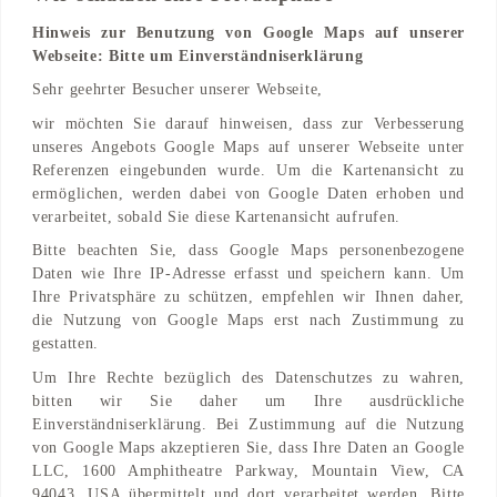
Hinweis zur Benutzung von Google Maps auf unserer
Webseite: Bitte um Einverständniserklärung
Adresse
Sehr geehrter Besucher unserer Webseite,
Gevers Deynootplein 63
wir möchten Sie darauf hinweisen, dass zur Verbesserung
2586 Den Haag, BJ, NL
unseres Angebots Google Maps auf unserer Webseite unter
Referenzen eingebunden wurde. Um die Kartenansicht zu
Find on Map
ermöglichen, werden dabei von Google Daten erhoben und
verarbeitet, sobald Sie diese Kartenansicht aufrufen.
Bitte beachten Sie, dass Google Maps personenbezogene
Daten wie Ihre IP-Adresse erfasst und speichern kann. Um
Ihre Privatsphäre zu schützen, empfehlen wir Ihnen daher,
die Nutzung von Google Maps erst nach Zustimmung zu
gestatten.
Um Ihre Rechte bezüglich des Datenschutzes zu wahren,
bitten wir Sie daher um Ihre ausdrückliche
Einverständniserklärung. Bei Zustimmung auf die Nutzung
von Google Maps akzeptieren Sie, dass Ihre Daten an Google
LLC, 1600 Amphitheatre Parkway, Mountain View, CA
94043, USA übermittelt und dort verarbeitet werden. Bitte