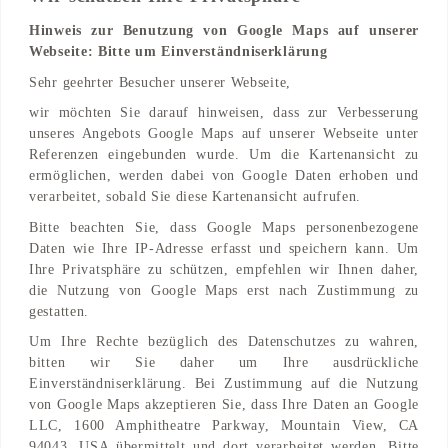
Hinweis zur Benutzung von Google Maps auf unserer
Webseite: Bitte um Einverständniserklärung
Adresse
Sehr geehrter Besucher unserer Webseite,
An der Alster 52
wir möchten Sie darauf hinweisen, dass zur Verbesserung
20099 Hamburg, Hamburg, DE
unseres Angebots Google Maps auf unserer Webseite unter
Referenzen eingebunden wurde. Um die Kartenansicht zu
Find on Map
ermöglichen, werden dabei von Google Daten erhoben und
verarbeitet, sobald Sie diese Kartenansicht aufrufen.
Bitte beachten Sie, dass Google Maps personenbezogene
Daten wie Ihre IP-Adresse erfasst und speichern kann. Um
Ihre Privatsphäre zu schützen, empfehlen wir Ihnen daher,
die Nutzung von Google Maps erst nach Zustimmung zu
gestatten.
Um Ihre Rechte bezüglich des Datenschutzes zu wahren,
bitten wir Sie daher um Ihre ausdrückliche
Einverständniserklärung. Bei Zustimmung auf die Nutzung
von Google Maps akzeptieren Sie, dass Ihre Daten an Google
LLC, 1600 Amphitheatre Parkway, Mountain View, CA
94043, USA übermittelt und dort verarbeitet werden. Bitte