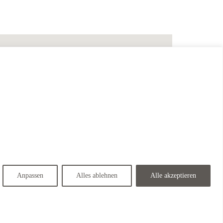
Anpassen
Alles ablehnen
Alle akzeptieren
Hotel Kaiserhof <span class="wordpress-store-locator-store-in">in Hannover</span>