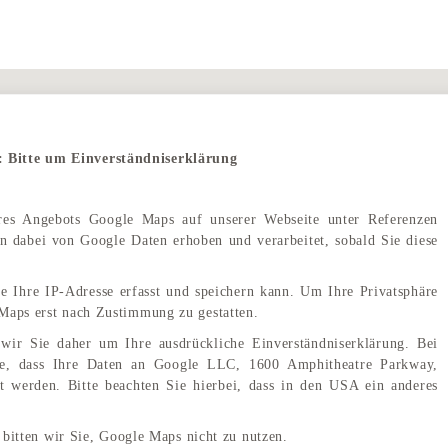
: Bitte um Einverständniserklärung
eres Angebots Google Maps auf unserer Webseite unter Referenzen
 dabei von Google Daten erhoben und verarbeitet, sobald Sie diese
e Ihre IP-Adresse erfasst und speichern kann. Um Ihre Privatsphäre
Maps erst nach Zustimmung zu gestatten.
wir Sie daher um Ihre ausdrückliche Einverständniserklärung. Bei
e, dass Ihre Daten an Google LLC, 1600 Amphitheatre Parkway,
 werden. Bitte beachten Sie hierbei, dass in den USA ein anderes
Parkhotel am Taunus <span class="wordpress-store-locator-store-in">in Hannover</span>
 bitten wir Sie, Google Maps nicht zu nutzen.