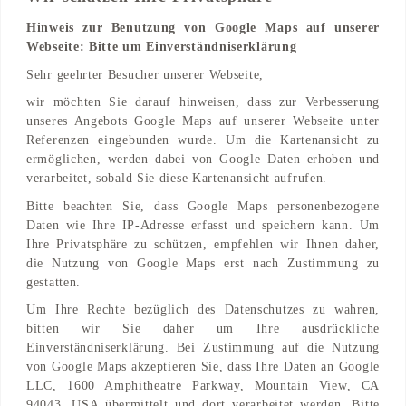
Hinweis zur Benutzung von Google Maps auf unserer
Webseite: Bitte um Einverständniserklärung
Adresse
Sehr geehrter Besucher unserer Webseite,
Thermenstraße 111
wir möchten Sie darauf hinweisen, dass zur Verbesserung
8271 Bad Waltersdorf, AT
unseres Angebots Google Maps auf unserer Webseite unter
Referenzen eingebunden wurde. Um die Kartenansicht zu
Find on Map
ermöglichen, werden dabei von Google Daten erhoben und
verarbeitet, sobald Sie diese Kartenansicht aufrufen.
Bitte beachten Sie, dass Google Maps personenbezogene
Daten wie Ihre IP-Adresse erfasst und speichern kann. Um
Ihre Privatsphäre zu schützen, empfehlen wir Ihnen daher,
die Nutzung von Google Maps erst nach Zustimmung zu
gestatten.
Um Ihre Rechte bezüglich des Datenschutzes zu wahren,
bitten wir Sie daher um Ihre ausdrückliche
Einverständniserklärung. Bei Zustimmung auf die Nutzung
von Google Maps akzeptieren Sie, dass Ihre Daten an Google
LLC, 1600 Amphitheatre Parkway, Mountain View, CA
94043, USA übermittelt und dort verarbeitet werden. Bitte