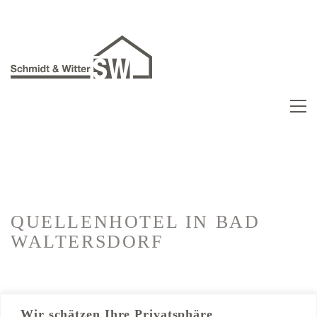
QUELLENHOTEL
IN BAD
WALTERSDORF
Kategorien:
Hotelausbau
Wir schätzen Ihre Privatsphäre
Trockenbau, Brandschutz, Sanitär, Fliesen