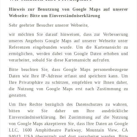
Hinweis zur Benutzung von Google Maps auf unserer
Webseite: Bitte um Einverständniserklärung
Adresse
Sehr geehrter Besucher unserer Webseite,
Heubnerweg 2a
wir möchten Sie darauf hinweisen, dass zur Verbesserung
14059 Berlin, Berlin, DE
unseres Angebots Google Maps auf unserer Webseite unter
Referenzen eingebunden wurde. Um die Kartenansicht zu
Find on Map
ermöglichen, werden dabei von Google Daten erhoben und
verarbeitet, sobald Sie diese Kartenansicht aufrufen.
Bitte beachten Sie, dass Google Maps personenbezogene
Daten wie Ihre IP-Adresse erfasst und speichern kann. Um
Ihre Privatsphäre zu schützen, empfehlen wir Ihnen daher,
die Nutzung von Google Maps erst nach Zustimmung zu
gestatten.
Um Ihre Rechte bezüglich des Datenschutzes zu wahren,
bitten wir Sie daher um Ihre ausdrückliche
Einverständniserklärung. Bei Zustimmung auf die Nutzung
von Google Maps akzeptieren Sie, dass Ihre Daten an Google
LLC, 1600 Amphitheatre Parkway, Mountain View, CA
94043, USA übermittelt und dort verarbeitet werden. Bitte