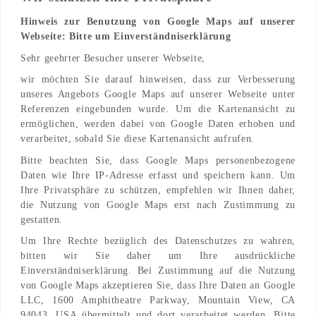
Hinweis zur Benutzung von Google Maps auf unserer
Webseite: Bitte um Einverständniserklärung
Adresse
Sehr geehrter Besucher unserer Webseite,
Am Seeteich 2
wir möchten Sie darauf hinweisen, dass zur Verbesserung
24742 Cuxhaven, Niedersachsen, DE
unseres Angebots Google Maps auf unserer Webseite unter
Referenzen eingebunden wurde. Um die Kartenansicht zu
Find on Map
ermöglichen, werden dabei von Google Daten erhoben und
verarbeitet, sobald Sie diese Kartenansicht aufrufen.
Bitte beachten Sie, dass Google Maps personenbezogene
Daten wie Ihre IP-Adresse erfasst und speichern kann. Um
Ihre Privatsphäre zu schützen, empfehlen wir Ihnen daher,
die Nutzung von Google Maps erst nach Zustimmung zu
gestatten.
Um Ihre Rechte bezüglich des Datenschutzes zu wahren,
bitten wir Sie daher um Ihre ausdrückliche
Einverständniserklärung. Bei Zustimmung auf die Nutzung
von Google Maps akzeptieren Sie, dass Ihre Daten an Google
LLC, 1600 Amphitheatre Parkway, Mountain View, CA
94043, USA übermittelt und dort verarbeitet werden. Bitte