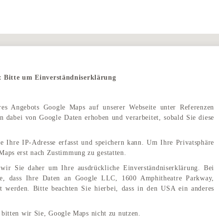
: Bitte um Einverständniserklärung
eres Angebots Google Maps auf unserer Webseite unter Referenzen
 dabei von Google Daten erhoben und verarbeitet, sobald Sie diese
e Ihre IP-Adresse erfasst und speichern kann. Um Ihre Privatsphäre
Maps erst nach Zustimmung zu gestatten.
wir Sie daher um Ihre ausdrückliche Einverständniserklärung. Bei
e, dass Ihre Daten an Google LLC, 1600 Amphitheatre Parkway,
 werden. Bitte beachten Sie hierbei, dass in den USA ein anderes
Holiday Inn <span class="wordpress-store-locator-store-in">in Bruchsal</span>
 bitten wir Sie, Google Maps nicht zu nutzen.