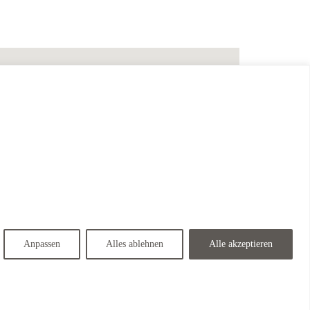
Anpassen
Alles ablehnen
Alle akzeptieren
Best Western Donners Hotel <span class="wordpress-store-locator-store-in">in Bruchsal</span>