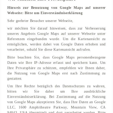
Hinweis zur Benutzung von Google Maps auf unserer
Webseite: Bitte um Einverständniserklärung
Adresse
Sehr geehrter Besucher unserer Webseite,
Lindenbergstraße
wir möchten Sie darauf hinweisen, dass zur Verbesserung
79271 St. Peter, Schleswig-Holstein, DE
unseres Angebots Google Maps auf unserer Webseite unter
Referenzen eingebunden wurde. Um die Kartenansicht zu
Find on Map
ermöglichen, werden dabei von Google Daten erhoben und
verarbeitet, sobald Sie diese Kartenansicht aufrufen.
Bitte beachten Sie, dass Google Maps personenbezogene
Daten wie Ihre IP-Adresse erfasst und speichern kann. Um
Ihre Privatsphäre zu schützen, empfehlen wir Ihnen daher,
die Nutzung von Google Maps erst nach Zustimmung zu
gestatten.
Um Ihre Rechte bezüglich des Datenschutzes zu wahren,
bitten wir Sie daher um Ihre ausdrückliche
Einverständniserklärung. Bei Zustimmung auf die Nutzung
von Google Maps akzeptieren Sie, dass Ihre Daten an Google
LLC, 1600 Amphitheatre Parkway, Mountain View, CA
94043, USA übermittelt und dort verarbeitet werden. Bitte