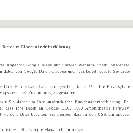
: Bitte um Einverständniserklärung
eres Angebots Google Maps auf unserer Webseite unter Referenzen
 dabei von Google Daten erhoben und verarbeitet, sobald Sie diese
e Ihre IP-Adresse erfasst und speichern kann. Um Ihre Privatsphäre
Maps erst nach Zustimmung zu gestatten.
wir Sie daher um Ihre ausdrückliche Einverständniserklärung. Bei
e, dass Ihre Daten an Google LLC, 1600 Amphitheatre Parkway,
 werden. Bitte beachten Sie hierbei, dass in den USA ein anderes
Haus Maria Lindenberg <span class="wordpress-store-locator-store-in">in Garmisch-Partenkirchen</span>
 bitten wir Sie, Google Maps nicht zu nutzen.