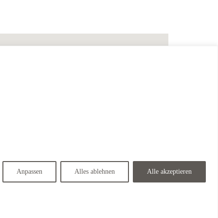
Anpassen
Alles ablehnen
Alle akzeptieren
The Ritz Carlton Hotel <span class="wordpress-store-locator-store-in">in Garmisch-Partenkirchen</span>