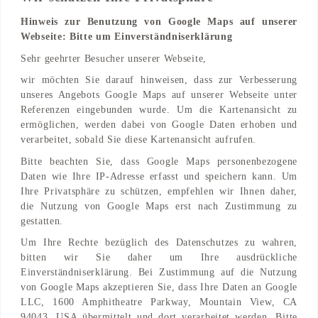
Hinweis zur Benutzung von Google Maps auf unserer
Webseite: Bitte um Einverständniserklärung
Adresse
Sehr geehrter Besucher unserer Webseite,
Parkstraße 1
wir möchten Sie darauf hinweisen, dass zur Verbesserung
38440 Wolfsburg, Niedersachsen, DE
unseres Angebots Google Maps auf unserer Webseite unter
Referenzen eingebunden wurde. Um die Kartenansicht zu
Find on Map
ermöglichen, werden dabei von Google Daten erhoben und
verarbeitet, sobald Sie diese Kartenansicht aufrufen.
Bitte beachten Sie, dass Google Maps personenbezogene
Daten wie Ihre IP-Adresse erfasst und speichern kann. Um
Ihre Privatsphäre zu schützen, empfehlen wir Ihnen daher,
die Nutzung von Google Maps erst nach Zustimmung zu
gestatten.
Um Ihre Rechte bezüglich des Datenschutzes zu wahren,
bitten wir Sie daher um Ihre ausdrückliche
Einverständniserklärung. Bei Zustimmung auf die Nutzung
von Google Maps akzeptieren Sie, dass Ihre Daten an Google
LLC, 1600 Amphitheatre Parkway, Mountain View, CA
94043, USA übermittelt und dort verarbeitet werden. Bitte